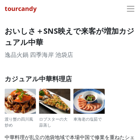
tourcandy
おいしさ＋SNS映えで来客が増加カジ
ュアル中華
逸品火鍋 四季海岸 池袋店
カジュアル中華料理店
渡り蟹の四川風
ロブスターの大
車海老の塩茹で
炒め
蒜蒸し
中華料理が乱立の池袋地域で本場中国で修業を重ねたシェ